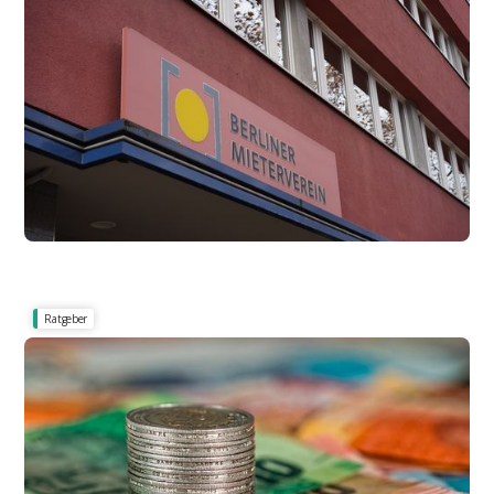
Alle wichtigen Infos zum Mieterverein
Ihr Wegweiser durch den Mieterverein -
Beratung, Hilfe und Rechte für Mieter
Ratgeber
Wenn vereinbart, zahle ich dann Nebenkosten?
Betriebskostenpauschale - was ist erlaubt und
was nicht?