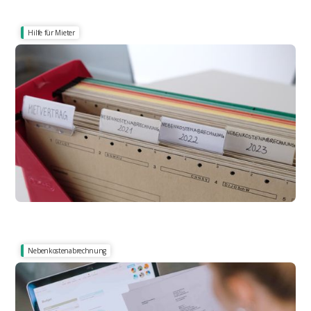
Hilfe für Mieter
Formelle Anforderungen & Fristen
Mietnebenkostenabrechnung: Was sie umfasst
und wie sie aufgebaut ist
Nebenkostenabrechnung
Rechnet Ihr Vermieter richtig ab?
Nebenkostenabrechnung 2026: Aufbau, Fristen
und Mieterrechte