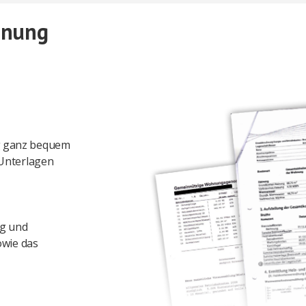
hnung
g ganz bequem
 Unterlagen
ng und
owie das