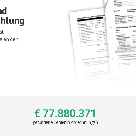
nd
ahlung
st
g an den
€ 77.880.371
gefundene Fehler in Abrechnungen