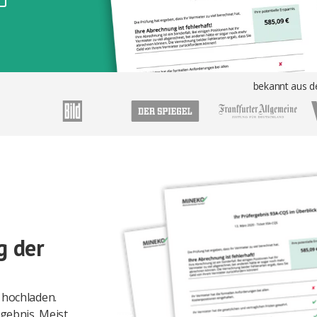
bekannt aus d
g der
 hochladen.
gebnis. Meist