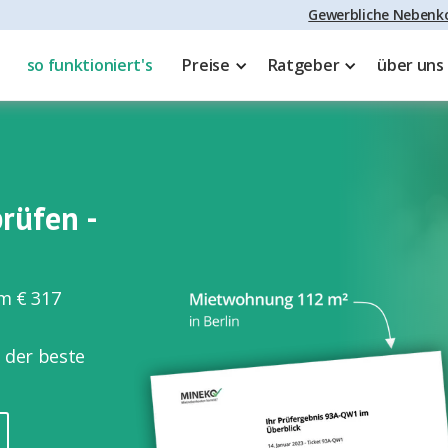
Gewerbliche Nebenko
so funktioniert's
Preise
Ratgeber
über uns
rüfen -
m € 317
 der beste
.