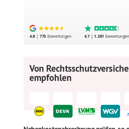
4.8
|
775
Bewertungen
4.7
|
1.281
Bewertunge
Von Rechtsschutzversich
empfohlen
Nebenkostenabrechnung prüfen, so ei