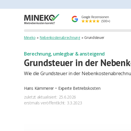
Google Rezensionen
(500+)
Mineko
»
Nebenkostenabrechnung
»
Grundsteuer
Berechnung, umlegbar & ansteigend
Grundsteuer in der Nebenk
Wie die Grundsteuer in der Nebenkostenabrechnun
Hans Kämmerer
•
Experte Betriebskosten
zuletzt aktualisiert:
25.6.2026
erstmals veröffentlicht:
3.3.2023