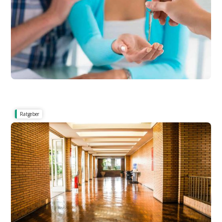
Ratgeber
Was ist erlaubt im Treppenhaus - Fussmatten, Fahrrad, Schuhe &
Kinderwagen?
Hausflur und Treppenhaus - Wie darf der
Mieter sie nutzen?