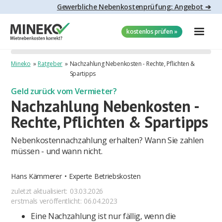
Gewerbliche Nebenkostenprüfung: Angebot ➔
kostenlos prüfen »
Mineko
»
Ratgeber
»
Nachzahlung Nebenkosten - Rechte, Pflichten &
Spartipps
Geld zurück vom Vermieter?
Nachzahlung Nebenkosten -
Rechte, Pflichten & Spartipps
Nebenkostennachzahlung erhalten? Wann Sie zahlen
müssen - und wann nicht.
Hans Kämmerer
•
Experte Betriebskosten
zuletzt aktualisiert:
03.03.2026
erstmals veröffentlicht:
06.04.2023
Eine Nachzahlung ist nur fällig, wenn die