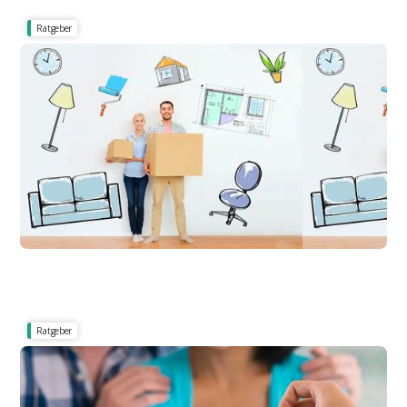
Ratgeber
Achtung: Fehlerquellen, Fristen & Kaution
Nebenkostenabrechnung nach
Wohnungswechsel: Häufige Fehler und Tipps
nach Umzug
Ratgeber
Wohnungsübergabe & Abstandszahlungen
Mieterwechsel: Wichtige Tipps für den
reibungslosen und stressfreien Wechsel