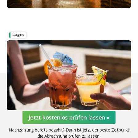
Ratgeber
Irrtümer im Mietrecht - Ruhestörungen oder Drogenkonsum in
Mietwohnungen
Party & Ruhezeiten: Regeln, Rechte und Tipps
für Mieter
Nebenkosten prüfen lassen -
mit Rechtsschutz inbegriffen
Jetzt kostenlos prüfen lassen »
Nachzahlung bereits bezahlt? Dann ist jetzt der beste Zeitpunkt
die Abrechnung prüfen zu lassen.