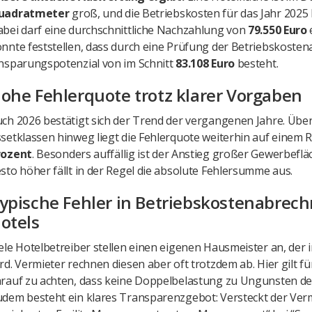
uadratmeter
groß, und die Betriebskosten für das Jahr 2025 
bei darf eine durchschnittliche Nachzahlung von
79.550 Euro
nnte feststellen, dass durch eine Prüfung der Betriebskoste
nsparungspotenzial von im Schnitt
83.108 Euro
besteht.
ohe Fehlerquote trotz klarer Vorgaben
ch 2026 bestätigt sich der Trend der vergangenen Jahre. Über
setklassen hinweg liegt die Fehlerquote weiterhin auf einem
rozent
. Besonders auffällig ist der Anstieg großer Gewerbefläc
sto höher fällt in der Regel die absolute Fehlersumme aus.
ypische Fehler in Betriebskostenabrec
otels
ele Hotelbetreiber stellen einen eigenen Hausmeister an, der i
rd. Vermieter rechnen diesen aber oft trotzdem ab. Hier gilt 
rauf zu achten, dass keine Doppelbelastung zu Ungunsten des
dem besteht ein klares Transparenzgebot: Versteckt der Verm