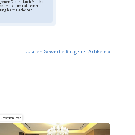
genen Daten durch Mineko
nden bin. Im Falle einer
ung hierzu jederzeit
zu allen Gewerbe Ratgeber Artikeln »
Gewerbemieter
udie 2025 über 581 geprüfte Betriebskostenabrechnung der
setklasse Hotellerie