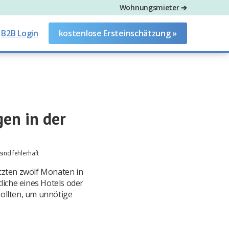
Wohnungsmieter ➔
B2B Login
kostenlose Ersteinschätzung »
en in der
ind fehlerhaft
tzten zwölf Monaten in
tliche eines Hotels oder
sollten, um unnötige