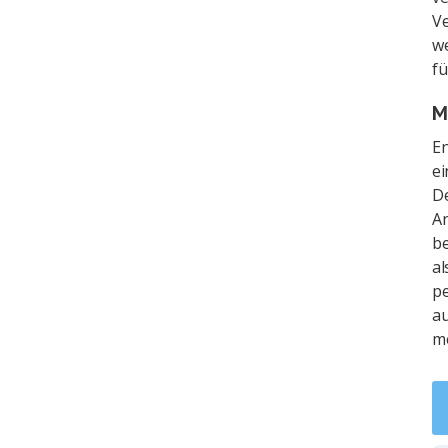
Ve
we
fü
M
En
e
De
An
be
al
pe
au
m