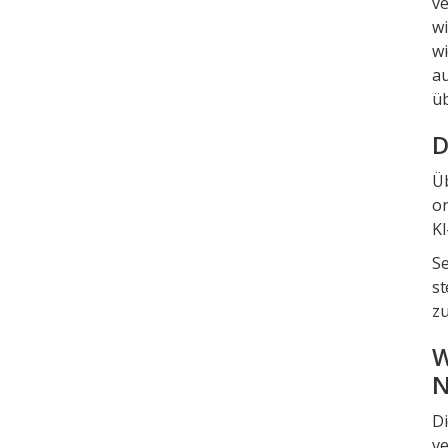
ve
wi
wi
au
ü
D
Üb
on
KI
Se
st
zu
W
N
Di
ve