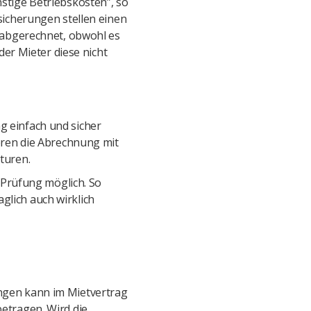
stige Betriebskosten”, so
sicherungen stellen einen
 abgerechnet, obwohl es
der Mieter diese nicht
 einfach und sicher
eren die Abrechnung mit
turen.
 Prüfung möglich. So
aglich auch wirklich
ngen kann im Mietvertrag
etragen. Wird die