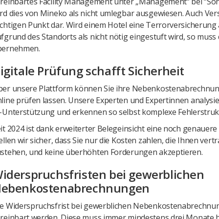
reinbartes Facility Management unter „Management“ bei “Son
rd dies von Mineko als nicht umlegbar ausgewiesen. Auch Ver
chtigen Punkt dar. Wird einem Hotel eine Terrorversicherung
fgrund des Standorts als nicht nötig eingestuft wird, so muss 
bernehmen.
igitale Prüfung schafft Sicherheit
er unsere Plattform können Sie ihre Nebenkostenabrechnung
line prüfen lassen. Unsere Experten und Expertinnen analysi
-Unterstützung und erkennen so selbst komplexe Fehlerstruk
it 2024 ist dank erweiterter Belegeinsicht eine noch genauere
ellen wir sicher, dass Sie nur die Kosten zahlen, die Ihnen vertr
stehen, und keine überhöhten Forderungen akzeptieren.
iderspruchsfristen bei gewerblichen
ebenkostenabrechnungen
e Widerspruchsfrist bei gewerblichen Nebenkostenabrechnu
reinbart werden. Diese muss immer mindestens drei Monate b