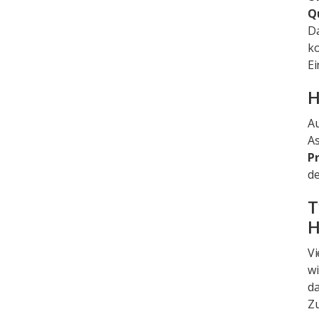
Q
Da
ko
Ei
H
Au
As
P
de
T
H
Vi
wi
da
Zu