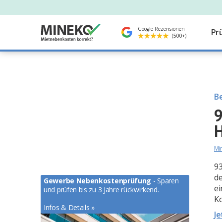
Google Rezensionen
Pr
(500+)
Be
9
H
Mi
93
de
Gewerbe Nebenkostenprüfung
- Sparen
ei
und prüfen bis zu 3 Jahre rückwirkend.
So lassen Gewerbemieter ihre Nebenkosten
Ko
von Experten prüfen.
Infos & Details »
Je