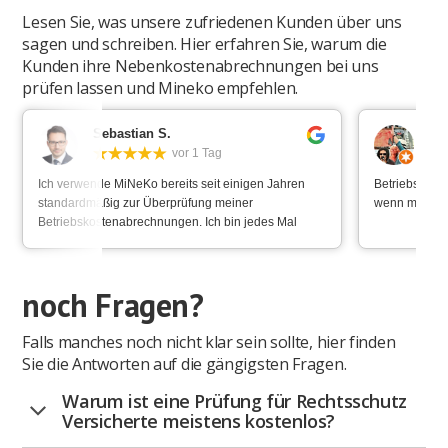
Lesen Sie, was unsere zufriedenen Kunden über uns
sagen und schreiben. Hier erfahren Sie, warum die
Kunden ihre Nebenkostenabrechnungen bei uns
prüfen lassen und Mineko empfehlen.
Sebastian S.
Ma
vor 1 Tag
Ich verwende MiNeKo bereits seit einigen Jahren
Betriebskoste
standardmäßig zur Überprüfung meiner
wenn man bei 
Betriebskostenabrechnungen. Ich bin jedes Mal
überrascht in welcher Ausführlichkeit der Prüfbericht
ausgestellt wird und wie alles für die weiteren
Schritte vorbereitet ist. Zudem erreicht man immer
noch Fragen?
jemanden und die Antwortgeschwindigkeit ist
vorbildlich. Jährlich meine BK-Abrechnung prüfen zu
lassen, gibt mir einfach das gute Gefühl, dass alles
Falls manches noch nicht klar sein sollte, hier finden
seine Ordnung hat und berechtigt ist. Danke und im
Sie die Antworten auf die gängigsten Fragen.
nächsten Jahr dann wieder ;-)
Warum ist eine Prüfung für Rechtsschutz
Versicherte meistens kostenlos?