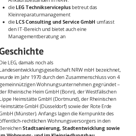
Ankaufsbeständen in NRW.
die
LEG Technikserviceplus
betreut das
Kleinreparaturmanagement
die
LCS Consulting und Service GmbH
umfasst
den IT-Bereich und bietet auch eine
Managementberatung an
Geschichte
Die LEG, damals noch als
Landesentwicklungsgesellschaft NRW mbH bezeichnet,
wurde im Jahr 1970 durch den Zusammenschluss von 4
gemeinnützigen Wohnungsunternehmen gegründet –
der Rheinische Heim GmbH (Bonn), der Westfälischen
Lippe Heimstätte GmbH (Dortmund), der Rheinischen
Heimstätte GmbH (Düsseldorf) sowie der Rote Erde
GmbH (Münster). Anfangs lagen die Kernpunkte des
öffentlich-rechtlichen Wohnungsversorgers in den
Bereichen
Stadtsanierung, Stadtentwicklung sowie
im Wohnungs- und im Kleinsiedlungsbau.