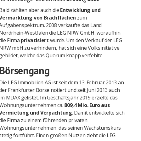
Bald zählten aber auch die
Entwicklung und
Vermarktung von Brachflächen
zum
Aufgabenspektrum. 2008 verkaufte das Land
Nordrhein-Westfalen die LEG NRW GmbH, woraufhin
die Firma
privatisiert
wurde. Um den Verkauf der LEG
NRW mbH zu verhindern, hat sich eine Volksinitiative
gebildet, welche das Quorum knapp verfehlte.
Börsengang
Die LEG Immobilien AG ist seit dem 13. Februar 2013 an
der Frankfurter Börse notiert und seit Juni 2013 auch
im MDAX gelistet. Im Geschäftsjahr 2019 erzielte das
Wohnungsunternehmen ca.
809,4 Mio. Euro aus
Vermietung und Verpachtung
. Damit entwickelte sich
die Firma zu einem führenden privaten
Wohnungsunternehmen, das seinen Wachstumskurs
stetig fortführt. Einen großen Nutzen zieht die LEG