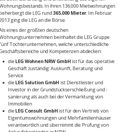
Wohnungsbestands. In ihren 136.000 Mietwohnungen
beherbergt die LEG rund
365.000 Mieter
. Im Februar
2013 ging die LEG an die Börse.
Als eines der größten deutschen
Wohnungsunternehmen beinhaltet die LEG Gruppe
fünf Tochterunternehmen, welche unterschiedliche
Geschäftsbereiche und Kompetenzen abdecken:
die
LEG Wohnen NRW GmbH
ist für das operative
Geschäft zuständig: Auskunft, Beratung und
Service
die
LEG Solution GmbH
ist Dienstleister und
Investor in der Grundstückserschließung und -
sanierung als auch bei der Vermarktung von
Immobilien
die
LEG Consult GmbH
ist für den Vertrieb von
Eigentumswohnungen und Mehrfamilienhäuser
verantwortlich und übernimmt die Prüfung von