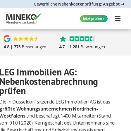
Gewerbliche Nebenkostenprüfung: Angebot ➔
Jetzt prüfen »
4.8
|
775
Bewertungen
4.7
|
1.281
Bewertungen
LEG Immobilien AG:
Nebenkostenabrechnung
prüfen
Die in Düsseldorf sitzende LEG Immobilien AG ist das
größte Wohnungsunternehmen Nordrhein-
Westfalens
und beschäftigt 1400 Mitarbeiter (Stand
vom 01.01.2020). Kerngeschäft des Unternehmens sind
die Bewirtschaftung und Entwicklung des eigenen