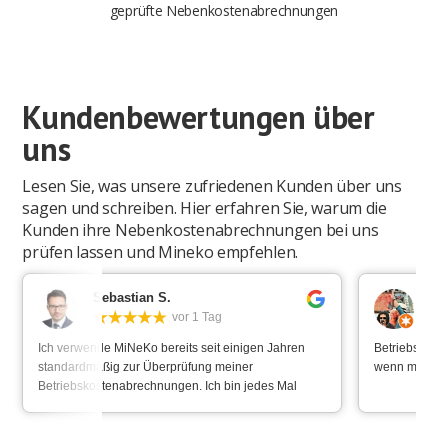
geprüfte Nebenkostenabrechnungen
Kundenbewertungen über
uns
Lesen Sie, was unsere zufriedenen Kunden über uns
sagen und schreiben. Hier erfahren Sie, warum die
Kunden ihre Nebenkostenabrechnungen bei uns
prüfen lassen und Mineko empfehlen.
Sebastian S.
Ma
vor 1 Tag
Ich verwende MiNeKo bereits seit einigen Jahren
Betriebskoste
standardmäßig zur Überprüfung meiner
wenn man bei 
Betriebskostenabrechnungen. Ich bin jedes Mal
überrascht in welcher Ausführlichkeit der Prüfbericht
ausgestellt wird und wie alles für die weiteren
Schritte vorbereitet ist. Zudem erreicht man immer