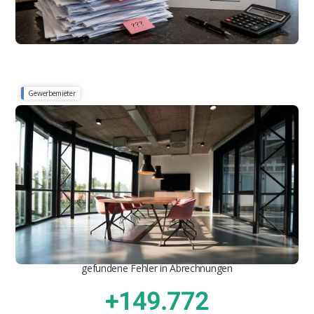
Gewerbemieter
Mietflächen, Berechnung und Auswirkungen auf Nebenkosten
Gewerbefläche und Gewerberäume: Wie sie
die Nebenkosten beeinflussen
93%
aller Abrechnungen sind fehlerhaft
€ 77.880.371
gefundene Fehler in Abrechnungen
+149.772