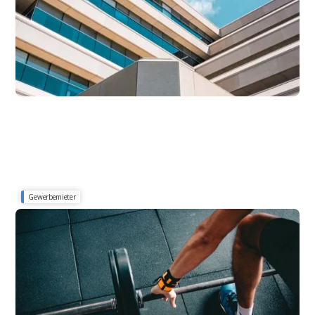
weitere Artikel für Gewerbemieter
zu allen Gewerbe Ratgeber Artikeln »
Gewerbemieter
Studie 2025 über 358 geprüfte Betriebskostenabrechnung der
Assetklasse Fitnesscenter
Fehler in Fitnessstudio-
Nebenkostenabrechnungen erkennen und
vermeiden