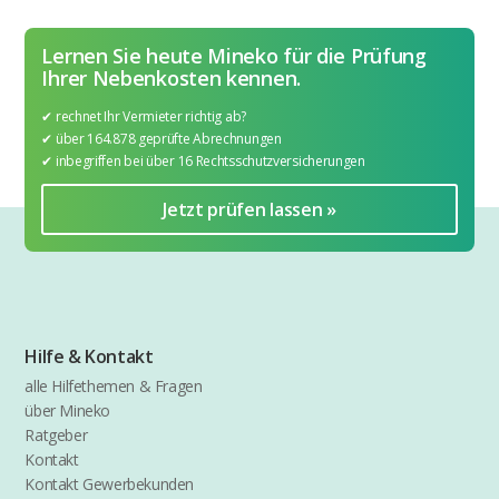
jemanden und die Antwortgeschwindigkeit ist
vorbildlich. Jährlich meine BK-Abrechnung prüfen zu
Lernen Sie heute Mineko für die Prüfung
lassen, gibt mir einfach das gute Gefühl, dass alles
Ihrer Nebenkosten kennen.
seine Ordnung hat und berechtigt ist. Danke und im
nächsten Jahr dann wieder ;-)
✔︎ rechnet Ihr Vermieter richtig ab?
✔︎ über 164.878 geprüfte Abrechnungen
✔︎ inbegriffen bei über 16 Rechtsschutzversicherungen
Jetzt prüfen lassen »
Hilfe & Kontakt
alle Hilfethemen & Fragen
über Mineko
Ratgeber
Kontakt
Kontakt Gewerbekunden