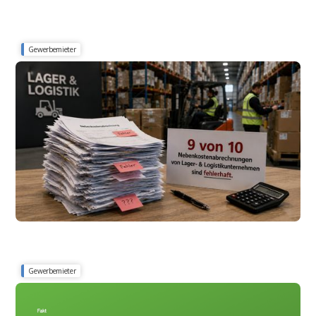
Gewerbemieter
Betriebskosten Assetklasse Lager & Logistik 2026
9 von 10 Nebenkostenabrechnungen von Lager
& Logistikflächen sind fehlerhaft
Gewerbemieter
Neueste Daten und Erkenntnisse aus dem Jahr 2025 – Mineko weiß,
worauf es ankommt!