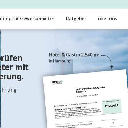
üfung für Gewerbemieter
Ratgeber
über uns
rüfen
eter mit
erung.
echnung.
r