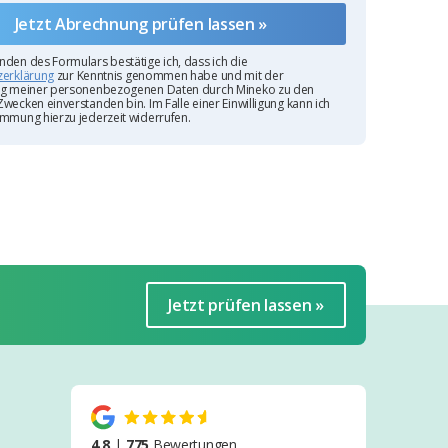
den des Formulars bestätige ich, dass ich die
zerklärung
zur Kenntnis genommen habe und mit der
ng meiner personenbezogenen Daten durch Mineko zu den
wecken einverstanden bin. Im Falle einer Einwilligung kann ich
mmung hierzu jederzeit widerrufen.
Jetzt prüfen lassen »
4.8
|
775
Bewertungen