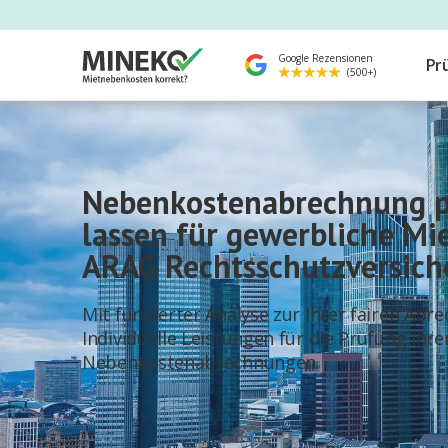
Google Rezensionen
Pr
(500+)
Nebenkostenabrechnung p
lassen für gewerbliche Mi
ARAG Rechtsschutzversich
Mit fundierter Analyse zur Ihrer fairen Abr
Individuelle Leistungen für die Prüfung Ihre
Nebenkostenabrechnungen.