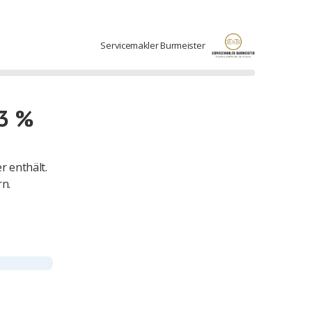
Servicemakler Burmeister
93 %
r enthält.
rn.